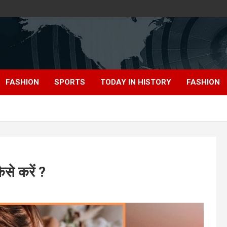
FASHION
SPORTS
TODAY IN HISTORY
FASHION
से करें ?