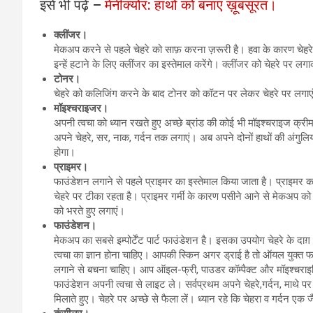
इसे भी पढ़ें –
मेनीक्योर: हाथों को बनाएं ख़ूबसूरत।
क्लींजर।
मेकअप करने से पहले चेहरे को साफ़ करना ज़रूरी है। हवा के कारण चेहरे
इन्हें हटाने के लिए क्लींजर का इस्तेमाल करेंगे। क्लींजर को चेहरे पर ल
टोनर।
चेहरे को कलिजिंग करने के बाद टोनर को कॉटन पर लेकर चेहरे पर लगाएंगे।
मॉइश्चराइजर।
अपनी त्वचा को ध्यान रखते हुए अच्छे ब्रांड की कोई भी मॉइश्चराइज क्रीम ल
अपने चेहरे, सर, नाक, गर्दन तक लगाएं। अब अपने दोनों हाथों की अंगुलियों
होगा।
प्राइमर।
फाउंडेशन लगाने से पहले प्राइमर का इस्तेमाल किया जाता है। प्राइमर 
चेहरे पर टीका रहता है। प्राइमर गर्मी के कारण पसीने आने से मेकअप को 
को भरते हुए लगाएं।
फाउंडेशन।
मेकअप का सबसे इम्पोर्टेंट पार्ट फाउंडेशन है। इसका उपयोग चेहरे के दा
त्वचा का ज्ञान होना चाहिए। आपकी स्किन अगर ड्राई है तो ऑयल युक्
लगाने से बचना चाहिए। आप ऑइल-फ्री, पाउडर कॉम्पैक्ट और मॉइश्चराइजि
फाउंडेशन अपनी त्वचा से लाइट ले। सर्वप्रथम अपने चेहरे,गर्दन, माथे पर छ
मिलाते हुए। चेहरे पर अच्छे से फैला लें। ध्यान रहे कि चेहरा व गर्दन एक 