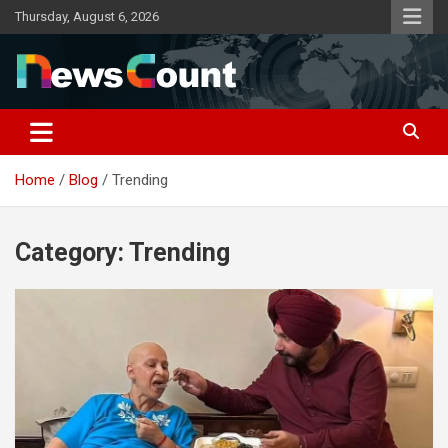
Skip
Thursday, August 6, 2026
to
content
Home
Blog
Trending
Category:
Trending