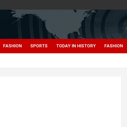
FASHION
SPORTS
TODAY IN HISTORY
FASHION