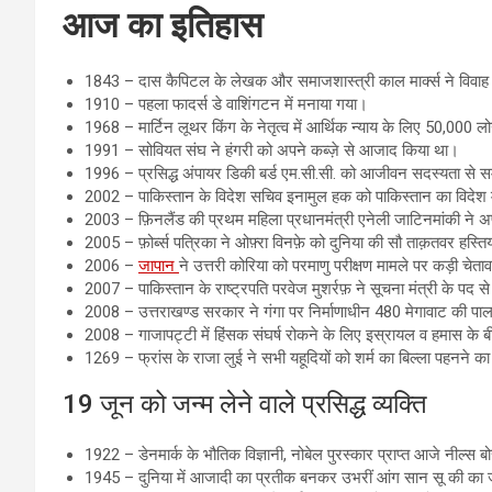
आज का इतिहास
1843 – दास कैपिटल के लेखक और समाजशास्त्री काल मार्क्स ने विवा
1910 – पहला फादर्स डे वाशिंगटन में मनाया गया।
1968 – मार्टिन लूथर किंग के नेतृत्व में आर्थिक न्याय के लिए 50,000 लो
1991 – सोवियत संघ ने हंगरी को अपने कब्ज़े से आजाद किया था।
1996 – प्रसिद्ध अंपायर डिकी बर्ड एम.सी.सी. को आजीवन सदस्यता से स
2002 – पाकिस्तान के विदेश सचिव इनामुल हक को पाकिस्तान का विदेश म
2003 – फ़िनलैंड की प्रथम महिला प्रधानमंत्री एनेली जाटिनमांकी ने अप
2005 – फ़ोर्ब्स पत्रिका ने ओफ़्रा विनफ़े को दुनिया की सौ ताक़तवर हस्तिय
2006 –
जापान
ने उत्तरी कोरिया को परमाणु परीक्षण मामले पर कड़ी चेत
2007 – पाकिस्तान के राष्ट्रपति परवेज मुशर्रफ़ ने सूचना मंत्री के पद स
2008 – उत्तराखण्ड सरकार ने गंगा पर निर्माणाधीन 480 मेगावाट की पाल
2008 – गाजापट्टी में हिंसक संघर्ष रोकने के लिए इस्रायल व हमास के ब
1269 – फ्रांस के राजा लुई ने सभी यहूदियों को शर्म का बिल्ला पहनने
19 जून को जन्म लेने वाले प्रसिद्ध व्यक्ति
1922 – डेनमार्क के भौतिक विज्ञानी, नोबेल पुरस्कार प्राप्त आजे नील्स 
1945 – दुनिया में आजादी का प्रतीक बनकर उभरीं आंग सान सू की का 