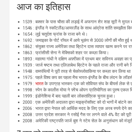
आज का इतिहास
1539 : बक्सर के पास चौसा की लड़ाई में अफगान शेर शाह सूरी ने मुग़ल ब
1546 : इंग्लैंड ने स्कॉटलैंड/आयरलैंड के साथ आंद्रेस शांति समझौता क
1654 : लुई चतुर्दश फ्रांस के राजा बने थे।
1692 : जमाइका के पोर्ट राॅयल में आये भूकंप से 3000 लोगों की मौत हुई
1862 : संयुक्त राज्य अमेरिका तथा ब्रिटेन दास व्यापार खत्म करने पर र
1863 : फ्रांसीसी सेना ने मेक्सिको शहर पर कब्ज़ा किया।
1893 : महात्मा गांधी ने दक्षिण अफ़्रीका में प्रथम बार सविनय अवज्ञा का
1939 : जार्ज षष्टम तथा एलिज़ाबेथ ब्रिटेन के पहले राजा और रानी बने ज
1948 : वामपंथियों ने पूरी तरह से चेकोस्लोवाकिया पर कब्ज़ा कर लिया था
1975 : पहले विश्व कप का पहला मैच भारत-इंग्लैंड के बीच लंदन के लॉडर्स
1979 :
भारत
के उपग्रह भास्कर-एक को सोवियत संघ के बीयर्स लेक से 
1998 : स्पेन के कार्लोस मोया ने फ़्रेंच ओपन प्रतियोगिता का पुरुष एकल
1999 : इंडोनेशिया में बाद पहली बार लोकतांत्रिक चुनाव हुआ।
2000 : एक अमेरिकी अदालत द्वारा माइक्रोसॉफ़्ट को दो भागों में बांटने का
2006 : भारत द्वारा नेपाल को आर्थिक मदद के लिए एक अरब रुपये देने का
2008 : उत्तर प्रदेश सरकार ने रसोई गैस पर लगने वाले 4% वैट को पूरी
2008 : अमेरिकी राष्ट्रपति जार्ज बुश ने स्टेम सेल के अनुसंधान को मंजूरी