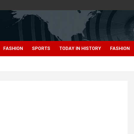
FASHION
SPORTS
TODAY IN HISTORY
FASHION