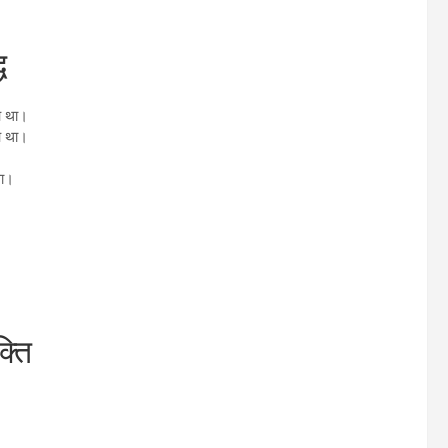
ध
आ था।
आ था।
था।
्ति