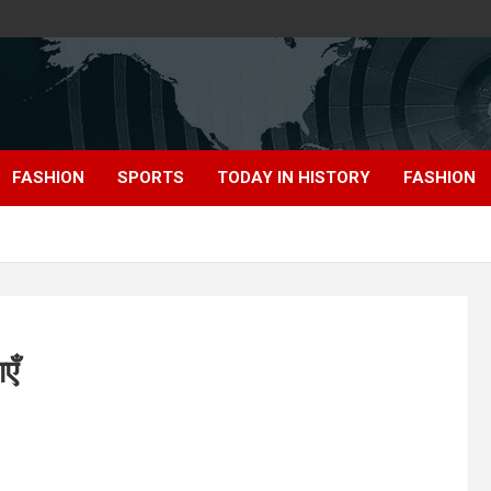
FASHION
SPORTS
TODAY IN HISTORY
FASHION
एँ